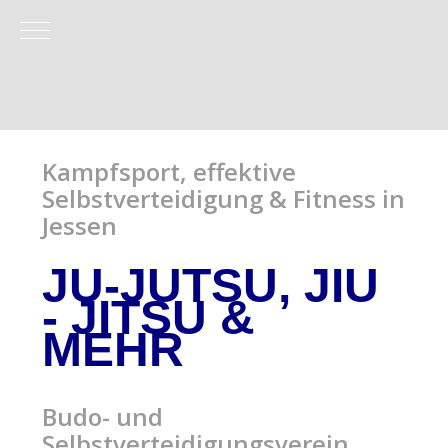
Mobile Menu Toggle
Kampfsport, effektive
Selbstverteidigung & Fitness in
Jessen
JU-JUTSU, JIU
- JITSU
&
MEHR
Budo- und
Selbstverteidigungsverein