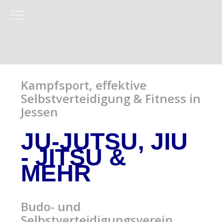
Mobile Menu Toggle
Kampfsport, effektive
Selbstverteidigung & Fitness in
Jessen
JU-JUTSU, JIU
- JITSU
&
MEHR
Budo- und
Selbstverteidigungsverein