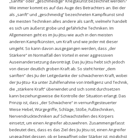
„sanfte“ oder „geschmeidige“ Kriegskunst bezeichnet werden?
Wie immer kommt es auf das Auge des Betrachters an. Bei der
als „sanft“ und „geschmeidig“ bezeichneten Kampfkunst sind
die meisten Techniken alles andere als sanft, vielmehr handelt
es sich um äußerst grobe und gefährliche Techniken. Im
Allgemeinen geht es im Jiu-Jitsu wie auch in den meisten
anderen Kampfkünsten, um Kraft und wie jeder mit dieser
umgeht. So kann davon ausgegangen werden, dass „der
Stärkere“ im Normalfall den Vorteil in einer aggressiven
Auseinandersetzung davonträgt. Das Jiu Jitsu hebt sich jedoch
von dieser deutlich groben Kraft ab. So steht hinter „dem
sanften“ des Jiu der Leitgedanke der schwächeren Kraft, wobei
der Jiu-Jitsu- Ka unter Zuhilfenahme von Intelligenz und Technik,
die „stärkere Kraft“ überwindet und sich somit durchsetzen
kann beziehungsweise die Kontrolle der Situation erlangt. Das
Prinzip ist, dass „der Schwächere“ in vernunftgesteuerter
Weise Hebel, Würgegriffe, Schläge, Stöße, Fußtechniken,
Nervendrucktechniken auf Schwachstellen des Körpers
einsetzt, um einen Angreifer abzuwehren. Zusammengefasst
bedeutet dies, dass es das Ziel des Jiu Jitsu ist, einen Angreifer
ungeachtet dessen, ob er bewaffnet oder Stärker ist, möglichst