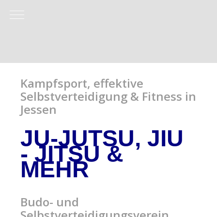
Mobile Menu Toggle
Kampfsport, effektive
Selbstverteidigung & Fitness in
Jessen
JU-JUTSU, JIU
- JITSU
&
MEHR
Budo- und
Selbstverteidigungsverein