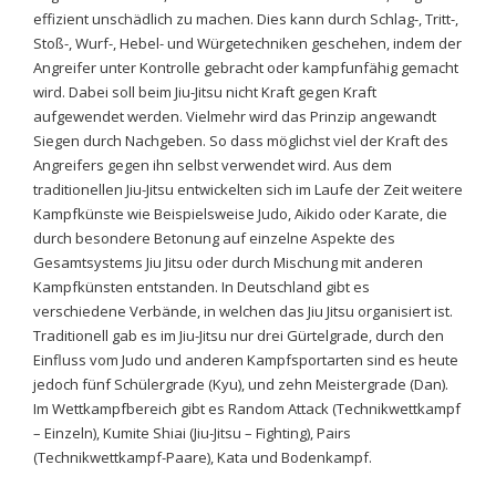
effizient unschädlich zu machen. Dies kann durch Schlag-, Tritt-,
Stoß-, Wurf-, Hebel- und Würgetechniken geschehen, indem der
Angreifer unter Kontrolle gebracht oder kampfunfähig gemacht
wird. Dabei soll beim Jiu-Jitsu nicht Kraft gegen Kraft
aufgewendet werden. Vielmehr wird das Prinzip angewandt
Siegen durch Nachgeben. So dass möglichst viel der Kraft des
Angreifers gegen ihn selbst verwendet wird. Aus dem
traditionellen Jiu-Jitsu entwickelten sich im Laufe der Zeit weitere
Kampfkünste wie Beispielsweise Judo, Aikido oder Karate, die
durch besondere Betonung auf einzelne Aspekte des
Gesamtsystems Jiu Jitsu oder durch Mischung mit anderen
Kampfkünsten entstanden. In Deutschland gibt es
verschiedene Verbände, in welchen das Jiu Jitsu organisiert ist.
Traditionell gab es im Jiu-Jitsu nur drei Gürtelgrade, durch den
Einfluss vom Judo und anderen Kampfsportarten sind es heute
jedoch fünf Schülergrade (Kyu), und zehn Meistergrade (Dan).
Im Wettkampfbereich gibt es Random Attack (Technikwettkampf
– Einzeln), Kumite Shiai (Jiu-Jitsu – Fighting), Pairs
(Technikwettkampf-Paare), Kata und Bodenkampf.