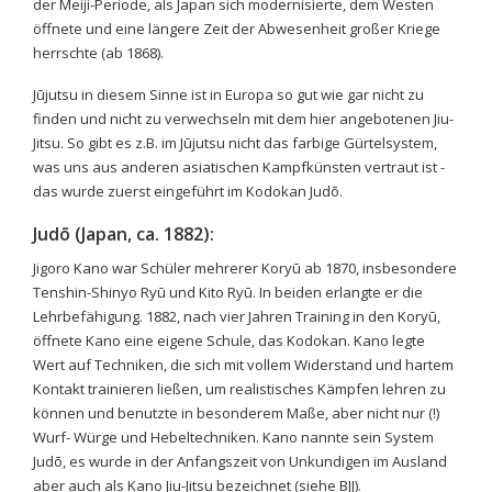
der Meiji-Periode, als Japan sich modernisierte, dem Westen
öffnete und eine längere Zeit der Abwesenheit großer Kriege
herrschte (ab 1868).
Jūjutsu in diesem Sinne ist in Europa so gut wie gar nicht zu
finden und nicht zu verwechseln mit dem hier angebotenen Jiu-
Jitsu. So gibt es z.B. im Jūjutsu nicht das farbige Gürtelsystem,
was uns aus anderen asiatischen Kampfkünsten vertraut ist -
das wurde zuerst eingeführt im Kodokan Judō.
Judō (Japan, ca. 1882):
Jigoro Kano war Schüler mehrerer Koryū ab 1870, insbesondere
Tenshin-Shinyo Ryū und Kito Ryū. In beiden erlangte er die
Lehrbefähigung. 1882, nach vier Jahren Training in den Koryū,
öffnete Kano eine eigene Schule, das Kodokan. Kano legte
Wert auf Techniken, die sich mit vollem Widerstand und hartem
Kontakt trainieren ließen, um realistisches Kämpfen lehren zu
können und benutzte in besonderem Maße, aber nicht nur (!)
Wurf- Würge und Hebeltechniken. Kano nannte sein System
Judō, es wurde in der Anfangszeit von Unkundigen im Ausland
aber auch als Kano Jiu-Jitsu bezeichnet (siehe BJJ).