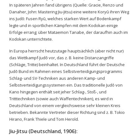
In späteren Jahren fand übrigens (Quelle: Gracie, Renzo und
Danaher, John: Mastering Jiu-Jitsu) eine weitere Koryū ihren Weg
ins Judō: Fusen Ryū, welches starken Wert auf Bodenkampf
legte und in sportlichen Kämpfen mit dem Kodokan einige
Erfolge errang; über Mataemon Tanabe, der daraufhin auch im
Kodokan unterrichtete.
In Europa herrscht heutzutage hauptsächlich (aber nicht nur)
das Wettkampf-Judō vor, das z. B. keine Distanzangriffe
(Schläge, Tritte) beinhaltet. In Deutschland führt der Deutsche
Judō Bund im Rahmen eines Selbstverteidigungsprogramms
Schlag- und SV-Techniken aus anderen Kamp- und
Selbstverteidigungssystemen ein. Das traditionelle Judō von
Kano hingegen enthält seit jeher Schlag-, Stoß-, und
Tritttechniken (sowie auch Waffentechniken), es wird in
Deutschland von einem vergleichsweise sehr kleinen Kreis
betrieben. Bekannte Vertreter dieser Richtung sind z. B. Tokio
Hirano, Frank Thiele und Tom Herold.
Jiu-Jitsu (Deutschland, 1906):