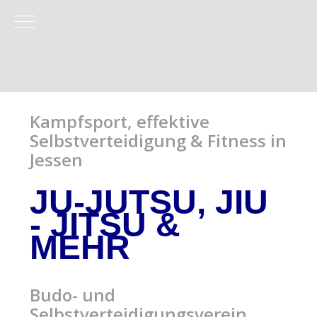
Mobile Menu Toggle
Kampfsport, effektive
Selbstverteidigung & Fitness in
Jessen
JU-JUTSU, JIU
- JITSU
&
MEHR
Budo- und
Selbstverteidigungsverein