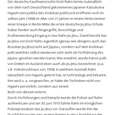
Der deutsche Kaufmannssohn Erich Rahn lernte mutmaßlich
von dem nach Deutschland gekommenen Japaner Katsukuma
Higashi (ein Judōka des Kodokan Judō!) und eröffnete noch im
selben Jahr (1906) im Alter von 21 Jahren in einem Hinterzimmer
einer Kneipe in Berlin-Mitte die erste deutsche Jiu Jitsu-Schule.
Dabei fanden auch Ringergriffe, Boxschläge und
Kraftanwendung Eingang in das Rahn-Jiu Jitsu. Damit beruht das
Jiu-Jitsu von Erich Rahn eigentlich (genau wie übrigens auch das
Brazilian Jiu-Jitsu) nicht auf Jūjutsu, sondern auf dem Kodokan
Judō (welches selbst wiederum sehr wohl als Fortführung des
Jūjutsu gesehen werden kann). Wie erwähnt, wurde Kanos Judō
von Dritten im Ausland eben auch als Jiu-Jitsu bezeichnet. (u.a.
z.B. Volksbrockhaus von 1938). In welchem Ausmaß Rahn
tatsächlich von Higashi gelernt hat, ist nicht belegt und bekannt,
ihm wird u. a. vorgeworfen, er hätte die Techniken nicht von
Higashi persönlich, sondern aus einem
Buch von diesem erlernt.
Durch Vorführungen und Kämpfe wurde die Polizei auf Rahn
aufmerksam und am 30. Juni 1910 führte Rahn im Königlichen
Polizeipräsidium das Jiu Jitsu vor. Daraufhin wurde ihm die
Durchführung der neu angeordneten Jiu-Jitsu-Ausbildung der