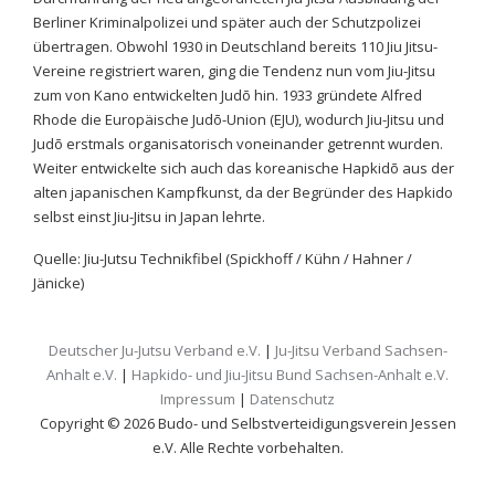
Berliner Kriminalpolizei und später auch der Schutzpolizei
übertragen. Obwohl 1930 in Deutschland bereits 110 Jiu Jitsu-
Vereine registriert waren, ging die Tendenz nun vom Jiu-Jitsu
zum von Kano entwickelten Judō hin. 1933 gründete Alfred
Rhode die Europäische Judō-Union (EJU), wodurch Jiu-Jitsu und
Judō erstmals organisatorisch voneinander getrennt wurden.
Weiter entwickelte sich auch das koreanische Hapkidō aus der
alten japanischen Kampfkunst, da der Begründer des Hapkido
selbst einst Jiu-Jitsu in Japan lehrte.
Quelle: Jiu-Jutsu Technikfibel (Spickhoff / Kühn / Hahner /
Jänicke)
Deutscher Ju-Jutsu Verband e.V.
|
Ju-Jitsu Verband Sachsen-
Anhalt e.V.
|
Hapkido- und Jiu-Jitsu Bund Sachsen-Anhalt e.V.
Impressum
|
Datenschutz
Copyright © 2026 Budo- und Selbstverteidigungsverein Jessen
e.V. Alle Rechte vorbehalten.