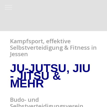
Mobile Menu Toggle
Kampfsport, effektive
Selbstverteidigung & Fitness in
Jessen
JU-JUTSU, JIU
- JITSU
&
MEHR
Budo- und
Selbstverteidigungsverein