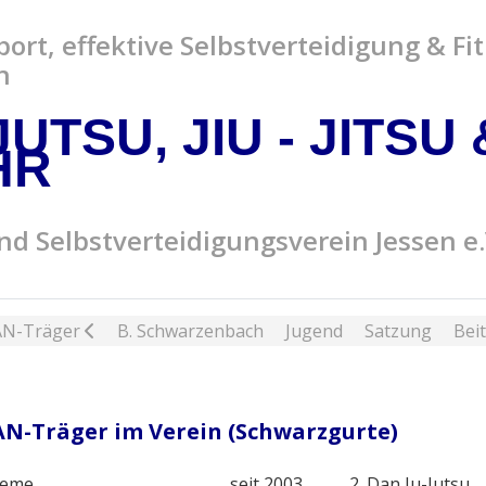
ort, effektive Selbstverteidigung & Fi
n
JUTSU, JIU - JITSU
HR
nd Selbstverteidigungsverein Jessen e.
N-Träger
B. Schwarzenbach
Jugend
Satzung
Bei
AN-Träger im Verein (Schwarzgurte)
ieme
seit 2003
2. Dan Ju-Jutsu