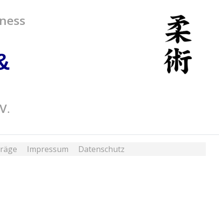
tness
&
V.
träge
Impressum
Datenschutz