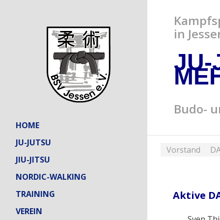
Kampfsp
in Jesse
JU-
ME
Budo- u
HOME
JU-JUTSU
Vorstand
DA
JIU-JITSU
NORDIC-WALKING
TRAINING
Aktive D
VEREIN
Sven Th