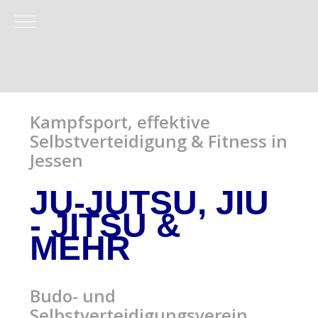
Mobile Menu Toggle
Kampfsport, effektive
Selbstverteidigung & Fitness in
Jessen
JU-JUTSU, JIU
- JITSU
&
MEHR
Budo- und
Selbstverteidigungsverein