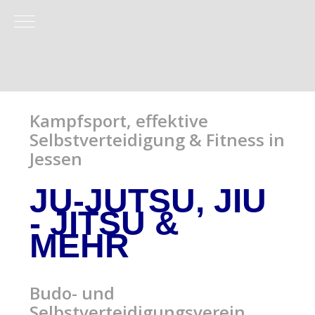
Mobile Menu Toggle
Kampfsport, effektive
Selbstverteidigung & Fitness in
Jessen
JU-JUTSU, JIU
- JITSU
&
MEHR
Budo- und
Selbstverteidigungsverein