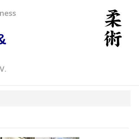
tness
&
V.