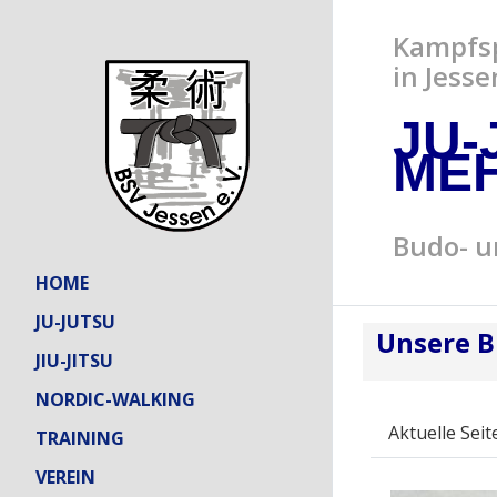
Kampfsp
in Jesse
JU-
ME
Budo- u
HOME
JU-JUTSU
Unsere Bi
JIU-JITSU
NORDIC-WALKING
Aktuelle Seit
TRAINING
VEREIN